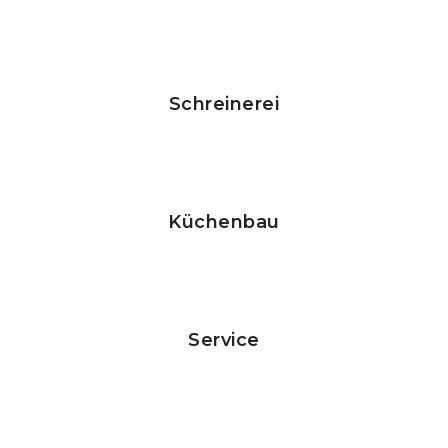
mehr dazu
Schreinerei
mehr dazu
Küchenbau
mehr dazu
Service