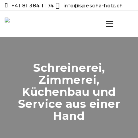
+41 81 384 11 74
info@spescha-holz.ch
Toggle
navigation
Schreinerei,
Zimmerei,
Küchenbau und
Service aus einer
Hand